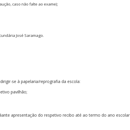
ução, caso não falte ao exame);
Secundária José Saramago.
igir-se à papelaria/reprografia da escola:
etivo pavilhão;
diante apresentação do respetivo recibo até ao termo do ano escolar