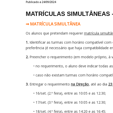
Publicado a 24/09/2024
MATRÍCULAS SIMULTÂNEAS - 
⇒ MATRÍCULA SIMULTÂNEA
Os alunos que pretendam requerer
matrícula simultâ
1.
Identificar as turmas com horário compatível com
preferência (é necessário que haja compatibilidade e
2.
Preencher o requerimento (em modelo próprio, à v
• no requerimento, o aluno deve indicar todas a
• caso não existam turmas com horário compatív
3.
Entregar o requerimento
na Direção
, até ao dia
23
• 16/set. (2.ª feira), entre as 10:05 e as 12:30;
• 17/set. (3.ª feira), entre as 10:05 e as 12:30;
• 18/set. (4.ª feira), entre as 14:20 e as 16:45;