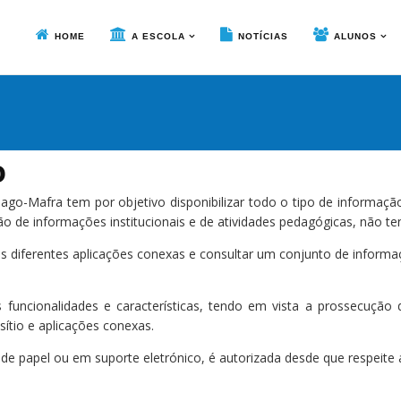
HOME
A ESCOLA
NOTÍCIAS
ALUNOS
o
ago-Mafra tem por objetivo disponibilizar todo o tipo de informaçã
ão de informações institucionais e de atividades pedagógicas, não te
às diferentes aplicações conexas e consultar um conjunto de informa
as funcionalidades e características, tendo em vista a prossecução 
ítio e aplicações conexas.
e de papel ou em suporte eletrónico, é autorizada desde que respeite