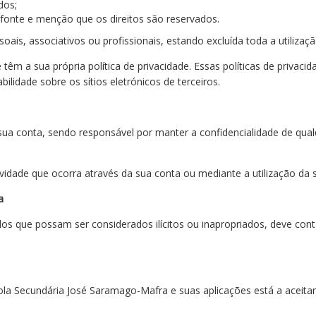
dos;
o fonte e menção que os direitos são reservados.
ais, associativos ou profissionais, estando excluída toda a utilização
 têm a sua própria política de privacidade. Essas políticas de privacid
ilidade sobre os sítios eletrónicos de terceiros.
 sua conta, sendo responsável por manter a confidencialidade de qua
tividade que ocorra através da sua conta ou mediante a utilização da 
a
os que possam ser considerados ilícitos ou inapropriados, deve cont
ola Secundária José Saramago-Mafra e suas aplicações está a aceitar