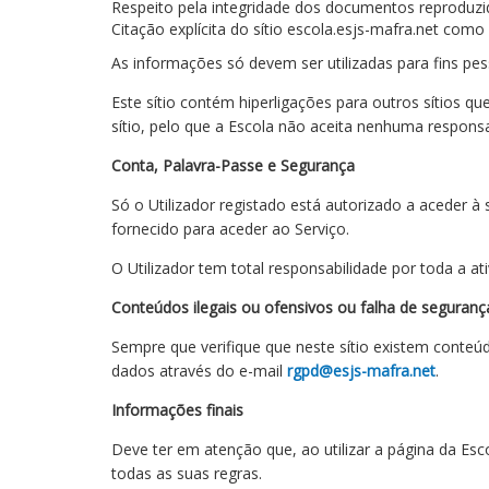
Respeito pela integridade dos documentos reproduzi
Citação explícita do sítio escola.esjs-mafra.net com
As informações só devem ser utilizadas para fins pesso
Este sítio contém hiperligações para outros sítios que
sítio, pelo que a Escola não aceita nenhuma responsab
Conta, Palavra-Passe e Segurança
Só o Utilizador registado está autorizado a aceder à
fornecido para aceder ao Serviço.
O Utilizador tem total responsabilidade por toda a a
Conteúdos ilegais ou ofensivos ou falha de seguranç
Sempre que verifique que neste sítio existem conteúd
dados através do e-mail
rgpd@esjs-mafra.net
.
Informações finais
Deve ter em atenção que, ao utilizar a página da Esc
todas as suas regras.