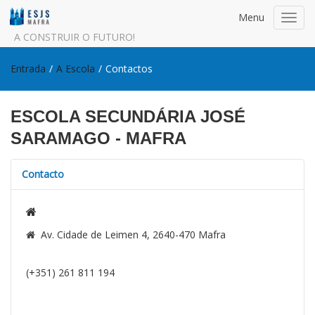
Menu
Toggl
navig
A CONSTRUIR O FUTURO!
Entrada
/
A Escola
/
Contactos
ESCOLA SECUNDÁRIA JOSÉ
SARAMAGO - MAFRA
Contacto
Av. Cidade de Leimen 4,
2640-470 Mafra
(+351) 261 811 194