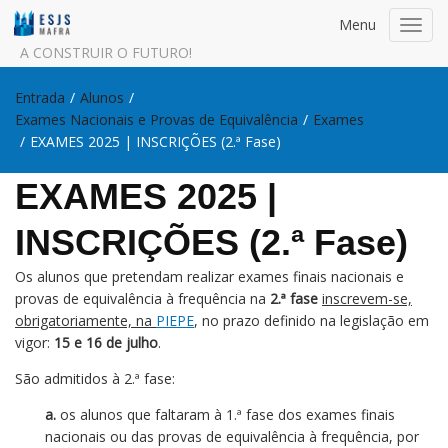
Menu
Toggl
navig
A CONSTRUIR O FUTURO!
Entrada
/
Alunos
/
Exames Nacionais e Provas de Equivalência
/
Exames
/
EXAMES 2025 | INSCRIÇÕES (2.ª Fase)
EXAMES 2025 |
INSCRIÇÕES (2.ª Fase)
Os alunos que pretendam realizar exames finais nacionais e
provas de equivalência à frequência na
2.ª fase
inscrevem-se,
obrigatoriamente, na
PIEPE
, no prazo definido na legislação em
vigor:
15 e 16 de julho
.
São admitidos à 2.ª fase:
a.
os alunos que faltaram à 1.ª fase dos exames finais
nacionais ou das provas de equivalência à frequência, por