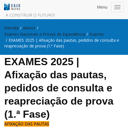
Menu
Toggl
navig
A CONSTRUIR O FUTURO!
Entrada
/
Alunos
/
Exames Nacionais e Provas de Equivalência
/
Exames
/
EXAMES 2025 | Afixação das pautas, pedidos de consulta e
reapreciação de prova (1.ª Fase)
EXAMES 2025 |
Afixação das pautas,
pedidos de consulta e
reapreciação de prova
(1.ª Fase)
AFIXAÇÃO DAS PAUTAS