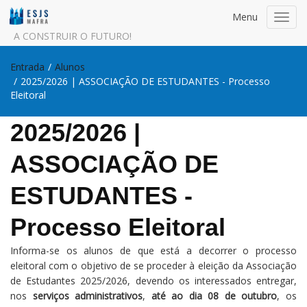
Menu
Toggl
navig
A CONSTRUIR O FUTURO!
Entrada
/
Alunos
/
2025/2026 | ASSOCIAÇÃO DE ESTUDANTES - Processo
Eleitoral
2025/2026 |
ASSOCIAÇÃO DE
ESTUDANTES -
Processo Eleitoral
Informa-se os alunos de que está a decorrer o processo
eleitoral com o objetivo de se proceder à eleição da Associação
de Estudantes 2025/2026, devendo os interessados entregar,
nos
serviços administrativos
,
até ao dia 08 de outubro
, os